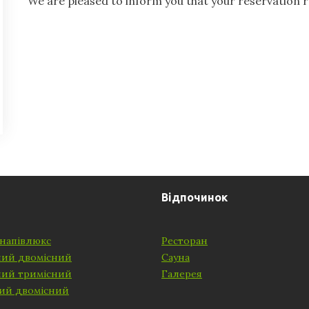
We are pleased to inform you that your reservation 
Відпочинок
напівлюкс
Ресторан
ний двомісний
Сауна
ний тримісний
Галерея
ий двомісний