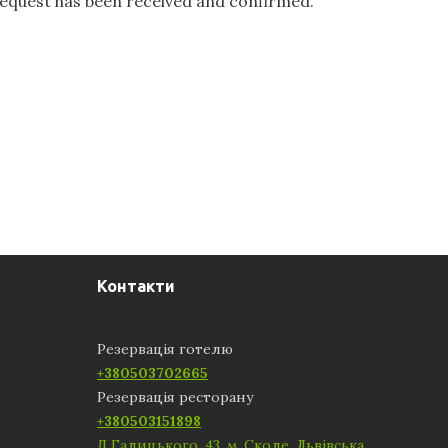
request has been received and confirmed.
Контакти
Резервація готелю
+380503702665
Резервація ресторану
+380503151898
Д.Галицького, 43, м. Сколе, Львівська