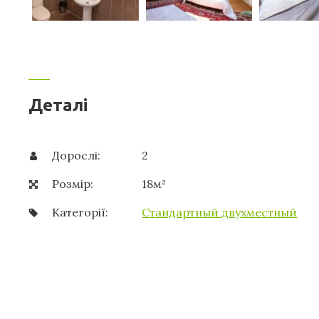
Деталі
Дорослі:
2
Розмір:
18м²
Категорії:
Стандартный двухместный