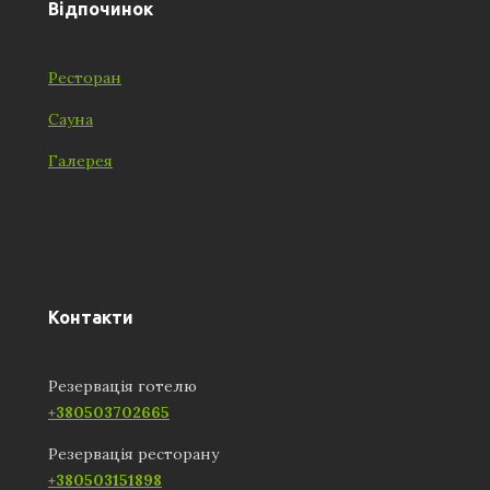
Відпочинок
Ресторан
Сауна
Галерея
Контакти
Резервація готелю
+380503702665
Резервація ресторану
+380503151898