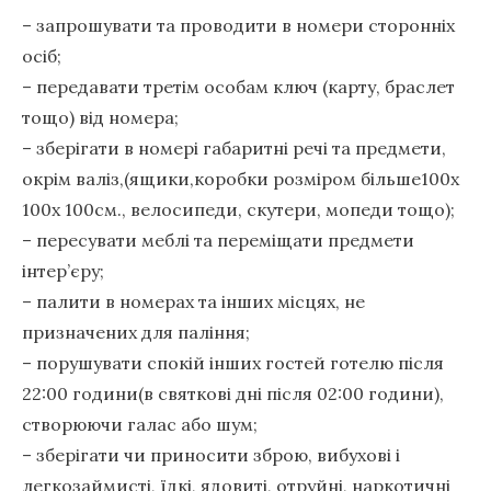
– запрошувати та проводити в номери сторонніх
осіб;
– передавати третім особам ключ (карту, браслет
тощо) від номера;
– зберігати в номері габаритні речі та предмети,
окрім валіз,(ящики,коробки розміром більше100х
100х 100см., велосипеди, скутери, мопеди тощо);
– пересувати меблі та переміщати предмети
інтер’єру;
– палити в номерах та інших місцях, не
призначених для паління;
– порушувати спокій інших гостей готелю після
22:00 години(в святкові дні після 02:00 години),
створюючи галас або шум;
– зберігати чи приносити зброю, вибухові і
легкозаймисті, їдкі, ядовиті, отруйні, наркотичні