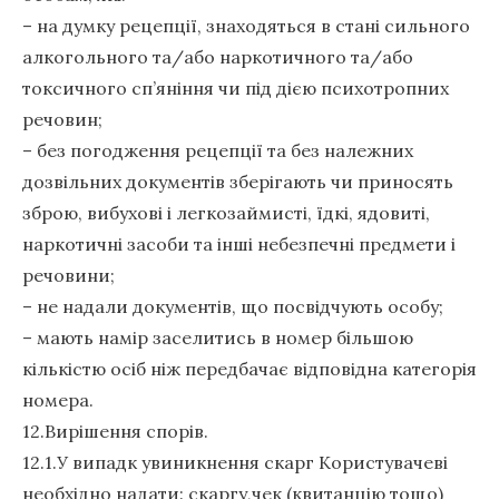
– на думку рецепції, знаходяться в стані сильного
алкогольного та/або наркотичного та/або
токсичного сп’яніння чи під дією психотропних
речовин;
– без погодження рецепції та без належних
дозвільних документів зберігають чи приносять
зброю, вибухові і легкозаймисті, їдкі, ядовиті,
наркотичні засоби та інші небезпечні предмети і
речовини;
– не надали документів, що посвідчують особу;
– мають намір заселитись в номер більшою
кількістю осіб ніж передбачає відповідна категорія
номера.
12.Вирішення спорів.
12.1.У випадк увиникнення скарг Користувачеві
необхідно надати: скаргу,чек (квитанцію тощо)